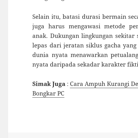
Selain itu, batasi durasi bermain sec
juga harus mengawasi metode pem
anak. Dukungan lingkungan sekita
lepas dari jeratan siklus gacha yan
dunia nyata menawarkan petualang
nyata daripada sekadar karakter fikt
Simak Juga
:
Cara Ampuh Kurangi De
Bongkar PC