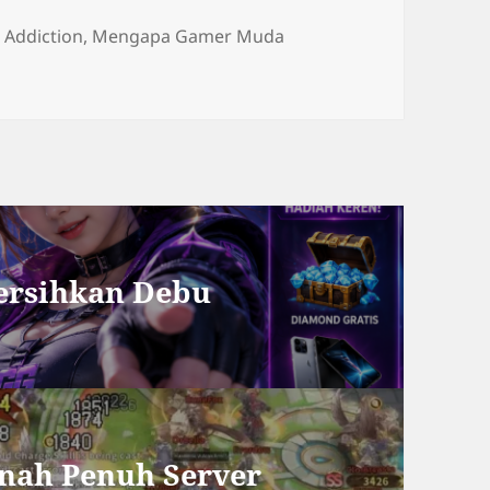
Addiction
,
Mengapa Gamer Muda
rsihkan Debu
rnah Penuh Server