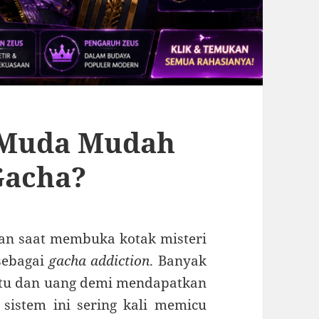
 Muda Mudah
Gacha?
an saat membuka kotak misteri
sebagai
gacha addiction
. Banyak
tu dan uang demi mendapatkan
 sistem ini sering kali memicu