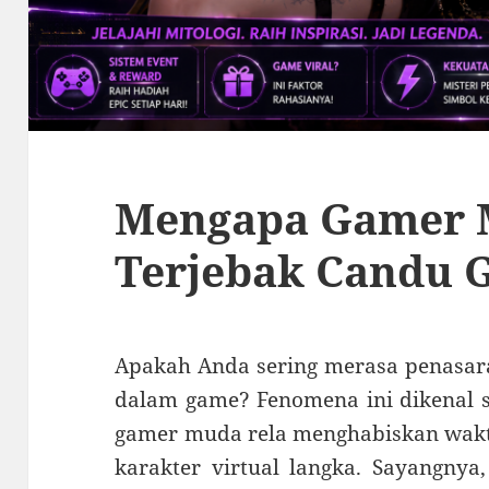
Mengapa Gamer
Terjebak Candu 
Apakah Anda sering merasa penasar
dalam game? Fenomena ini dikenal 
gamer muda rela menghabiskan wak
karakter virtual langka. Sayangnya,