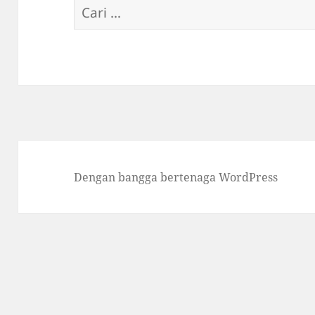
Cari
untuk:
Dengan bangga bertenaga WordPress