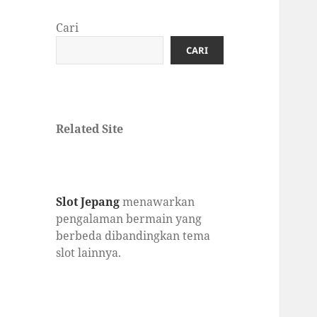
Cari
CARI
Related Site
Slot Jepang
menawarkan
pengalaman bermain yang
berbeda dibandingkan tema
slot lainnya.